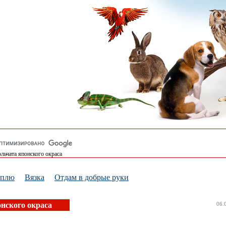
льчата японского окраса
уплю
Вязка
Отдам в добрые руки
нского окраса
06.