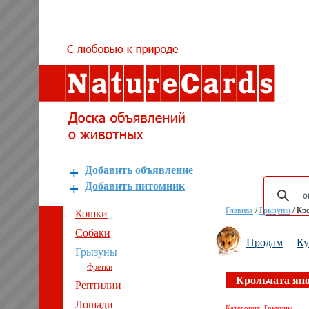
Добавить объявление
Добавить питомник
Главная
/
Грызуны
/
Кро
Кошки
Собаки
Продам
К
Грызуны
Фретки
Крольчата япо
Рептилии
Лошади
Категория: Грызуны