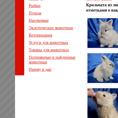
Крольчата из лю
Рыбки
отметками о ва
Птицы
Насекомые
Экзотические животные
Ветеринария
Услуги для животных
Товары для животных
Потерянные и найденные
животные
Приму в дар