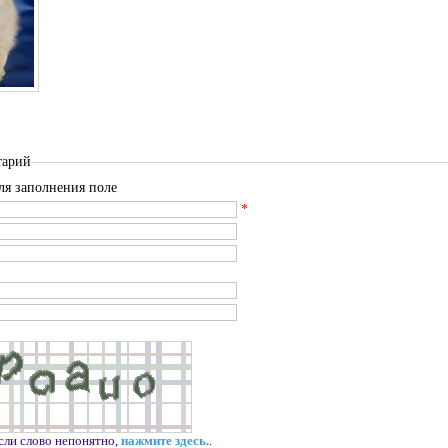
тарий
ля заполнения поле
*
сли слово непонятно,
нажмите здесь.
.