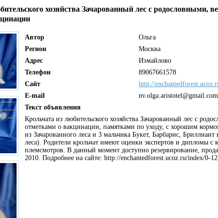
бительского хозяйства Зачарованный лес с родословными, в
кцинации
Автор
Ольга
Регион
Москва
Адрес
Измайлово
Телефон
89067661578
Сайт
http://enchantedforest.ucoz.r
E-mail
nv.olga.aristotel@gmail.com
Текст объявления
Крольчата из любительского хозяйства Зачарованный лес с родо
отметками о вакцинации, памятками по уходу, с хорошим кормо
из Зачарованного леса и 3 мальчика Букет, Барбарис, Бриллиант 
леса). Родители крольчат имеют оценки экспертов и дипломы с 
племсмотров. В данный момент доступно резервирование, прода
2010. Подробнее на сайте: http://enchantedforest.ucoz.ru/index/0-12