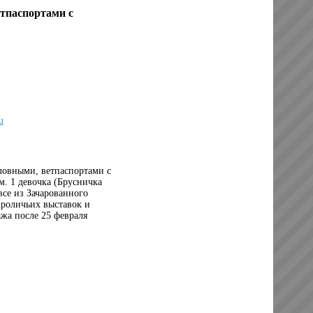
етпаспортами с
u
словными, ветпаспортами с
м. 1 девочка (Брусничка
все из Зачарованного
кроличьих выставок и
жа после 25 февраля