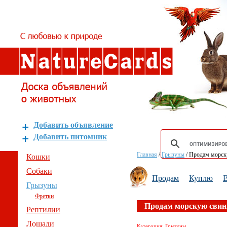
Добавить объявление
Добавить питомник
Главная
/
Грызуны
/
Продам морск
Кошки
Собаки
Продам
Куплю
В
Грызуны
Фретки
Продам морскую свин
Рептилии
Лошади
Категория: Грызуны