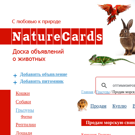
Добавить объявление
Добавить питомник
Главная
/
Грызуны
/
Продам морск
Кошки
Собаки
Продам
Куплю
В
Грызуны
Фретки
Продам морскую свин
Рептилии
Лошади
Категория: Грызуны