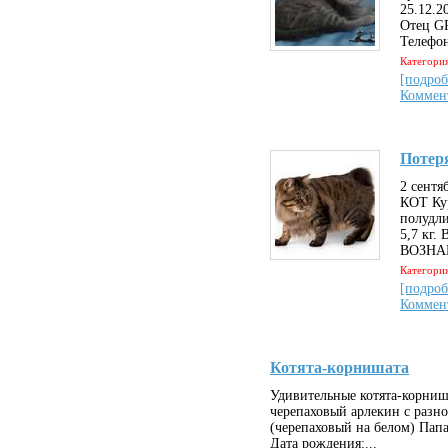
25.12.2
Отец G
Телефон
Категория
[подроб
Коммен
Потер
2 сентя
КОТ Ку
полудли
5,7 кг
ВОЗНАГ
Категори
[подроб
Коммен
Котята-корнишата
Удивительные котята-корниша
черепаховый арлекин с разн
(черепаховый на белом) Папа
Дата рождения:...