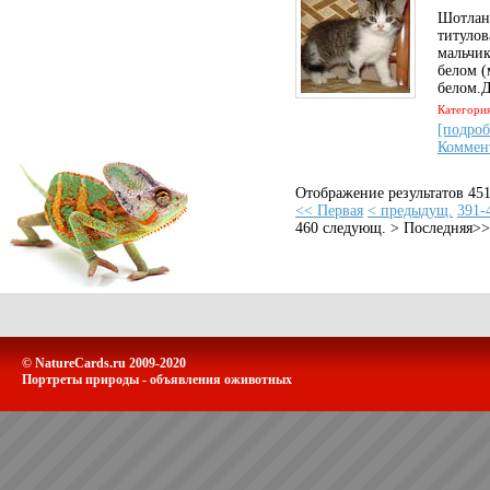
Шотланд
титулов
мальчик
белом (
белом.Д
Категори
[подроб
Коммен
Отображение результатов 451
<< Первая
< предыдущ.
391-
460
следующ. >
Последняя>>
© NatureCards.ru 2009-2020
Портреты природы - объявления оживотных