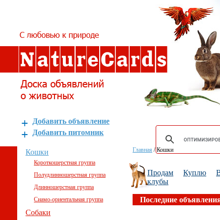
Добавить объявление
Добавить питомник
Главная
/
Кошки
Кошки
Короткошерстная группа
Продам
Куплю
В
Полудлинношерстная группа
клубы
Длинношерстная группа
Последние объявлени
Сиамо-ориентальная группа
Собаки