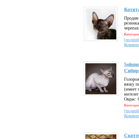
Котят
Продам 
резинка
черепах
Категория
[подроб
Коммен
Solomo
Сибир
Голорож
вязку п
(имеет 
интелег
Окрас: 
Категория
[подроб
Коммен
Скотт