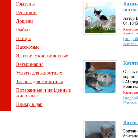
Котята
Грызуны
шотла
Рептилии
Автор Е
Лошади
64, (84
Рыбки
Категория
короткош
Птицы
[подроб
Коммен
Насекомые
Экзотические животные
Котят
Ветеринария
Очень с
Услуги для животных
корниш-
Товары для животных
f23 (че
Родител
Потерянные и найденные
Категори
животные
[подроб
Коммен
Приму в дар
Котено
Британч
британс