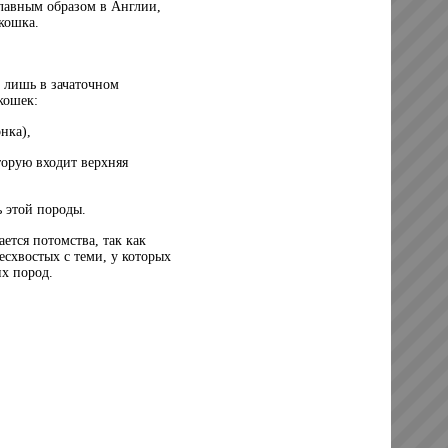
главным образом в Англии,
кошка.
о лишь в зачаточном
кошек:
нка),
торую входит верхняя
ь этой породы.
ется потомства, так как
есхвостых с теми, у которых
их пород.