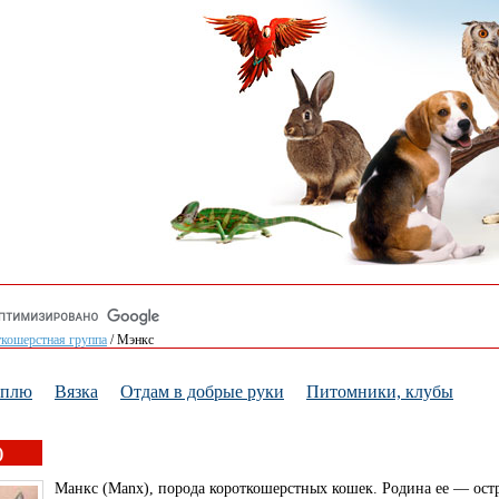
кошерстная группа
/
Мэнкс
уплю
Вязка
Отдам в добрые руки
Питомники, клубы
)
Манкс (Manx), порода короткошерстных кошек. Родина ее — ос