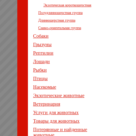
Экзотическая короткошерстная
Полудлинношерстная группа
Длинношерстная группа
Сиамо-ориентальная группа
Собаки
Грызуны
Рептилии
Лошади
Рыбки
Птицы
Насекомые
Экзотические животные
Ветеринария
Услуги для животных
Товары для животных
Потерянные и найденные
животные