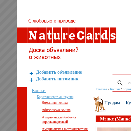
Добавить объявление
Добавить питомник
Главная
/
Кошки
/
Корот
Кошки
Короткошерстная группа
Продам
К
Домашняя кошка
Абиссинская кошка
Американский бобтейл
Мэнкс (Манкс
короткошерстный
Американская жесткошерстная