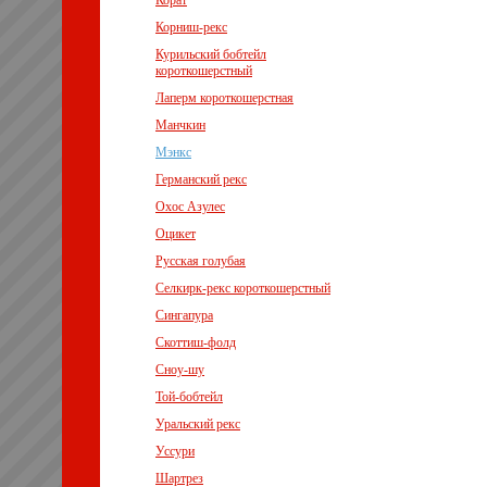
Корат
Корниш-рекс
Курильский бобтейл
короткошерстный
Лаперм короткошерстная
Манчкин
Мэнкс
Германский рекс
Охос Азулес
Оцикет
Русская голубая
Селкирк-рекс короткошерстный
Сингапура
Скоттиш-фолд
Сноу-шу
Той-бобтейл
Уральский рекс
Уссури
Шартрез