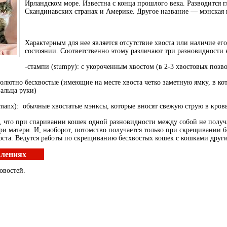
Ирландском море. Известна с конца прошлого века. Разводится 
Скандинавских странах и Америке. Другое название — мэнская 
Характерным для нее является отсутствие хвоста или наличие ег
состоянии. Соответственно этому различают три разновидности 
-стампи (stumpy): с укороченным хвостом (в 2-3 хвостовых позво
солютно бесхвостые (имеющие на месте хвоста четко заметную ямку, в ко
альца руки)
y manx): обычные хвостатые мэнксы, которые вносят свежую струю в кров
, что при спаривании кошек одной разновидности между собой не получа
ри матери. И, наоборот, потомство получается только при скрещивании б
оста. Ведутся работы по скрещиванию бесхвостых кошек с кошками друг
влениях
овостей.