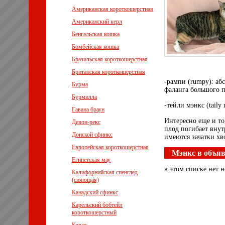
Американская короткошерстная
Американский керл
Бенгальская кошка
Бомбейская кошка
Бразильская короткошерстная
Британская короткошерстная
-рампи (rumpy): аб
Бурма
фаланга большого п
Бурмилла
-тейли мэнкс (tail
Гавана браун
Интересно еще и то
Девон-рекс
плод погибает внут
Донской сфинкс
имеются зачатки хв
Европейская короткошерстная
Мэнкс в объя
Египетская мау
в этом списке нет н
Калифорнийская спенглед
(сияющая)
Канадский сфинкс
Карельский бобтейл
короткошерстный