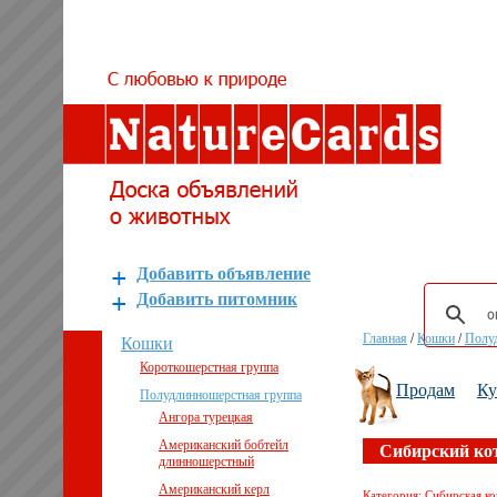
Добавить объявление
Добавить питомник
Главная
/
Кошки
/
Полу
Кошки
Короткошерстная группа
Продам
К
Полудлинношерстная группа
Ангора турецкая
Американский бобтейл
Сибирский ко
длинношерстный
Американский керл
Категория: Сибирская к