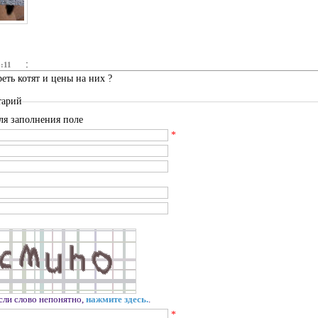
:
3:11
еть котят и цены на них ?
тарий
ля заполнения поле
*
сли слово непонятно,
нажмите здесь.
.
*