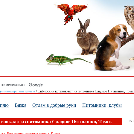
длинношерстная группа
/
Сибирский котенок-кот из питомника Сладкое Пятнышко, Томс
уплю
Вязка
Отдам в добрые руки
Питомники, клубы
тенок-кот из питомника Сладкое Пятнышко, Томск
15.
ошка, Полудлинношерстная группа, Кошки