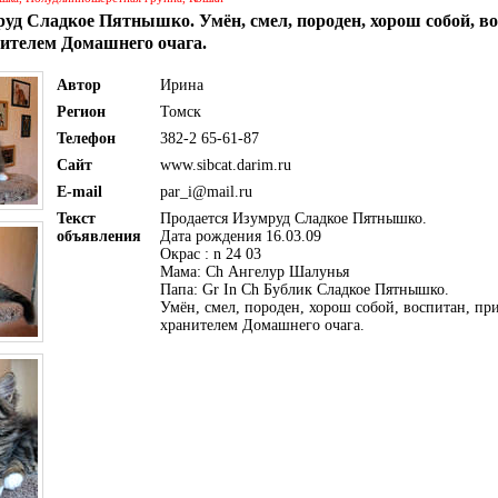
уд Сладкое Пятнышко. Умён, смел, породен, хорош собой, во
ителем Домашнего очага.
Автор
Ирина
Регион
Томск
Телефон
382-2 65-61-87
Сайт
www.sibcat.darim.ru
E-mail
par_i@mail.ru
Текст
Продается Изумруд Сладкое Пятнышко.
объявления
Дата рождения 16.03.09
Окрас : n 24 03
Мама: Ch Ангелур Шалунья
Папа: Gr In Ch Бублик Сладкое Пятнышко.
Умён, смел, породен, хорош собой, воспитан, пр
хранителем Домашнего очага.