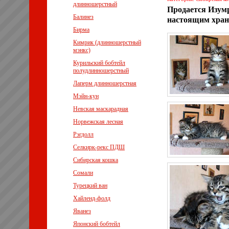
длинношерстный
Продается Изумр
Балинез
настоящим хран
Бирма
Кимрик (длинношерстный
мэнкс)
Курильский бобтейл
полудлинношерстный
Лаперм длинношерстная
Мэйн-кун
Невская маскарадная
Норвежская лесная
Рэгдолл
Селкирк-рекс ПДШ
Сибирская кошка
Сомали
Турецкий ван
Хайленд-фолд
Яванез
Японский бобтейл