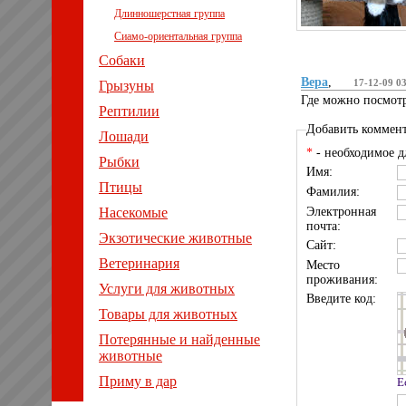
Длинношерстная группа
Сиамо-ориентальная группа
Собаки
Вера
,
17-12-09 0
Грызуны
Где можно посмотр
Рептилии
Добавить коммен
Лошади
*
- необходимое д
Рыбки
Имя:
Птицы
Фамилия:
Насекомые
Электронная
почта:
Экзотические животные
Сайт:
Ветеринария
Место
проживания:
Услуги для животных
Введите код:
Товары для животных
Потерянные и найденные
животные
Приму в дар
Е