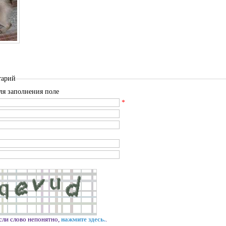
тарий
ля заполнения поле
*
сли слово непонятно,
нажмите здесь.
.