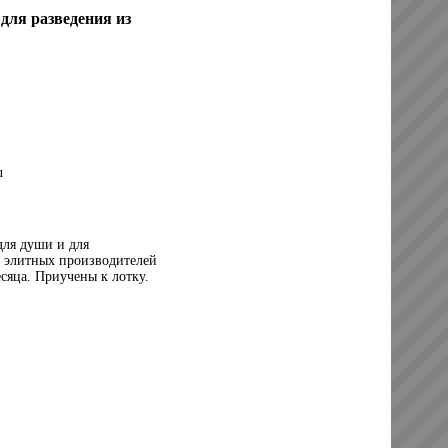
для разведения из
u
для души и для
т элитных производителей
есяца. Приучены к лотку.