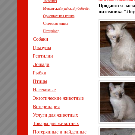
Тонкинез
Продаются ласко
Меконгский (тайский) бобтейл
питомника "Люд
Ориентальная кошка
Сиамская кошка
Петерболд
Собаки
Грызуны
Рептилии
Лошади
Рыбки
Птицы
Насекомые
Экзотические животные
Ветеринария
Услуги для животных
Товары для животных
Потерянные и найденные