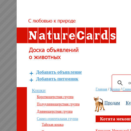
Добавить объявление
Добавить питомник
Главная
/
Кошки
/
Сиамо
Кошки
Короткошерстная группа
Продам
К
Полудлинношерстная группа
Длинношерстная группа
Котята меконг
Сиамо-ориентальная группа
Тайская кошка
Категория: Меконгский 