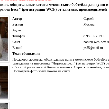
вые, общительные котята меконгского бобтейла для души и 
мила Бест" (регистрация WCF) от элитных производителей
Автор
Сергей
Регион
Москва
Адрес
Телефон
8 985 177 1995
Сайт
bobteil.web-box.r
E-mail
ps55@mail.ru
Текст объявления
Продаются ласковые, общительные котята меконгского бобтейла 
разведения из питомника "Людмила Бест" (регистрация WCF) о
с богатой родословной.Котик и кошечка. Окрас - сил-пойнт, 3 м
Посмотреть фото котят можно на сайте