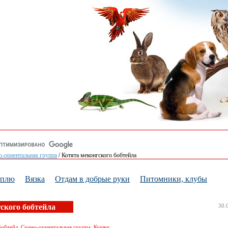
-ориентальная группа
/
Котята меконгского бобтейла
уплю
Вязка
Отдам в добрые руки
Питомники, клубы
ского бобтейла
30.
бобтейл, Сиамо-ориентальная группа, Кошки