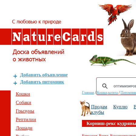
Добавить объявление
Добавить питомник
Главная
/
Кошки,котята
/
Питомник
Кошки
Собаки
Продам
Куплю
В
Грызуны
клубы
Рептилии
Корниш-рекс кудрявы
Лошади
Категория: Кошки, Короткошерстная