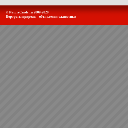
© NatureCards.ru 2009-2020
Портреты природы - объявления оживотных