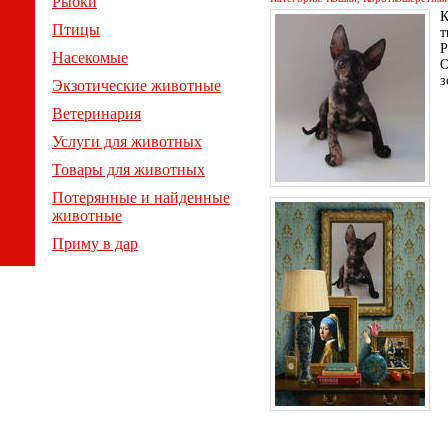
Рыбки
К
Птицы
т
Р
Насекомые
О
з
Экзотические животные
Ветеринария
Услуги для животных
Товары для животных
Потерянные и найденные
животные
Приму в дар