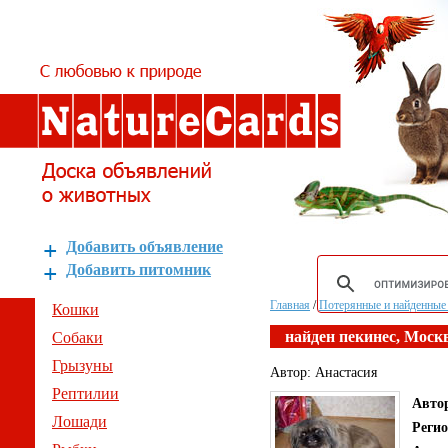
Добавить объявление
Добавить питомник
Главная
/
Потерянные и найденные
Кошки
найден пекинес, Моск
Собаки
Грызуны
Автор: Анастасия
Рептилии
Авто
Лошади
Реги