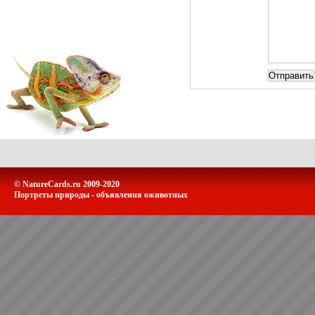
© NatureCards.ru 2009-2020
Портреты природы - объявления оживотных