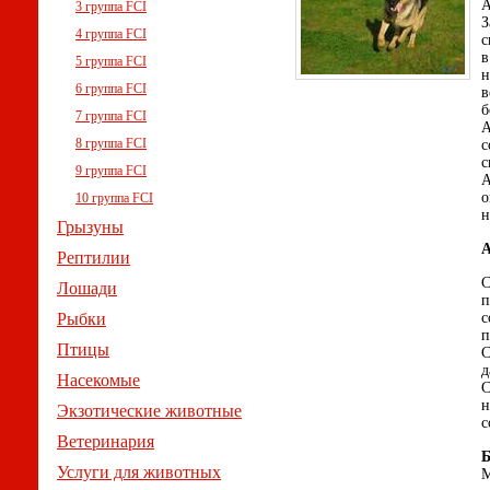
А
3 группа FCI
З
4 группа FCI
с
в
5 группа FCI
н
6 группа FCI
в
б
7 группа FCI
А
8 группа FCI
с
с
9 группа FCI
А
о
10 группа FCI
н
Грызуны
А
Рептилии
С
Лошади
п
Рыбки
с
п
Птицы
С
д
Насекомые
С
н
Экзотические животные
с
Ветеринария
Б
Услуги для животных
M