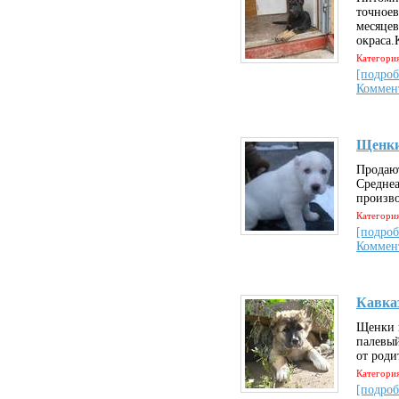
точноев
месяцев
окраса.
Категория
[подроб
Коммен
Щенки
Продаю
Среднеа
произво
Категория
[подроб
Коммен
Кавка
Щенки к
палевый
от роди
Категория
[подроб