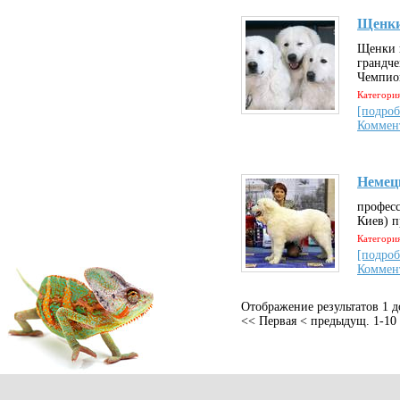
Щенки
Щенки ш
грандч
Чемпио
Категория
[подроб
Коммен
Немец
профес
Киев) п
Категория
[подроб
Коммен
Отображение результатов 1 д
<< Первая
< предыдущ.
1-10