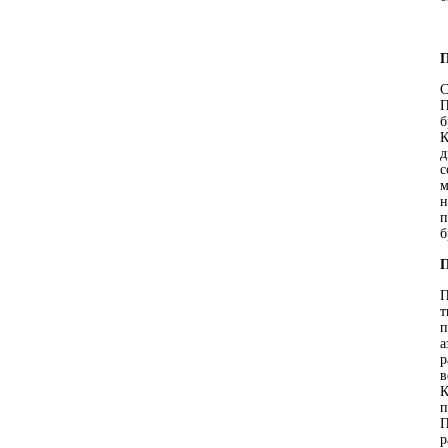
П
С
П
б
К
д
с
м
н
п
б
П
П
т
п
а
р
в
К
п
П
р