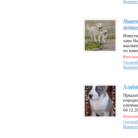
Коммен
Марем
щенко
Известн
член На
высоко
по каче
Категория
[подроб
Коммен
Алаба
Предлаг
породис
оличны
04.12.2
Категория
[подроб
Коммен