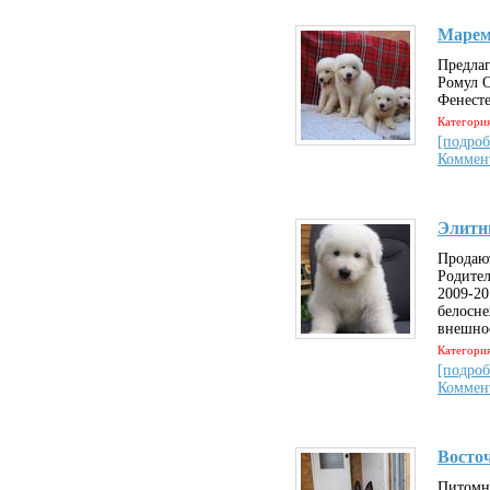
Маре
Предлаг
Ромул О
Фенесте
Категория
[подроб
Коммен
Элитн
Продаю
Родите
2009-20
белосн
внешно
Категория
[подроб
Коммен
Восто
Питомни