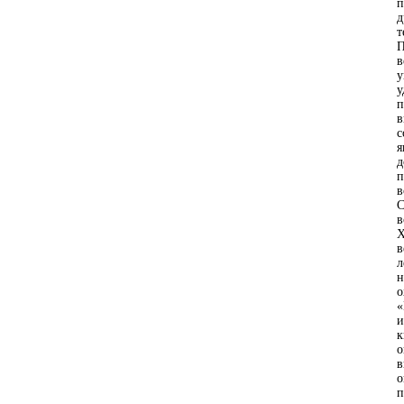
п
д
т
П
в
у
у
п
в
с
я
д
п
в
С
в
Х
в
л
н
о
«
и
к
о
в
о
п