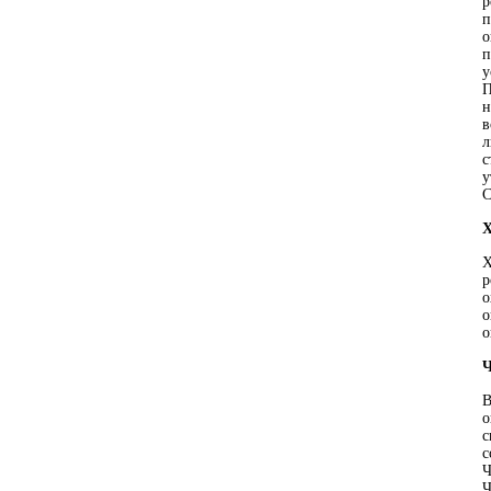
р
п
о
п
у
П
н
в
л
с
у
С
Х
Х
р
о
о
о
Ч
В
о
с
с
Ч
Ч