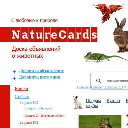
Добавить объявление
Добавить питомник
Главная
/
Собаки
/
1 группа FCI
/
С
Кошки
Собаки
Продам
Куплю
В
1 группа FCI
клубы
Секция 1. Овчарки
Секция 2. Пастушьи собаки
А
2 группа FCI
А