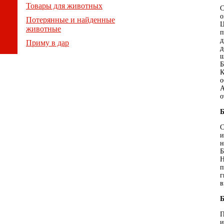
Товары для животных
С
о
Потерянные и найденные
Ц
животные
п
д
Приму в дар
д
ш
Б
К
о
А
о
Б
С
и
н
Б
Н
п
г
в
Б
П
и