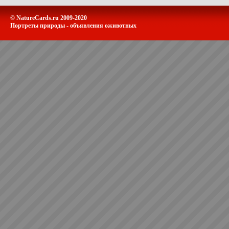
© NatureCards.ru 2009-2020
Портреты природы - объявления оживотных