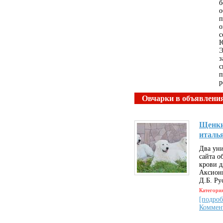
б
о
п
о
с
Ю
Э
з
с
п
р
Овчарки в объявлени
Щенки
италь
Два уни
сайта о
крови д
Аксионы
Д.Б. Рус
Категория
[подроб
Коммен