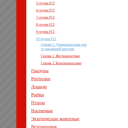
5 группа FCI
6 группа FCI
7 группа FCI
8 группа FCI
9 группа FCI
10 группа FCI
Секция 1. Длинношерстные или
со свисающей шерстью
Секция 2. Жесткошерстные
Секция 3. Короткошерстные
Грызуны
Рептилии
Лошади
Рыбки
Птицы
Насекомые
Экзотические животные
Ветеринария