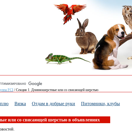
руппа FCI
/
Секция 1. Длинношерстные или со свисающей шерстью
уплю
Вязка
Отдам в добрые руки
Питомники, клубы
ые или со свисающей шерстью в объявлениях
овостей.