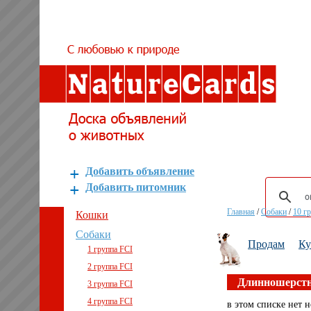
Добавить объявление
Добавить питомник
Главная
/
Собаки
/
10 г
Кошки
Собаки
Продам
К
1 группа FCI
2 группа FCI
Длинношерстн
3 группа FCI
4 группа FCI
в этом списке нет н