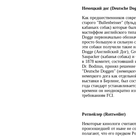
Немецкий дог (Deutsche Do
Как предшественников совре
старого "Bullenbeisser" (буль
кабаньих собак) которые б
мастиффом английского тип
Dogge первоначально обознач
просто большую и сильную со
эти собаки получили такие н
Dogge (Английский Дог), Gre
Saupacker (кабанья собака) 
в 1878 комитет, состоявший 
Dr. Bodinus, принял решени
"Deutsche Doggen" (немецког
немецкого дога как отдельно
выставки в Берлине, был сос
года стандарт устанавливаетс
времени он неоднократно из
требованиям FCI.
Ротвейлер (Rottweiler)
Некоторые кинологи считают
произошедшей от ныне не со
полагают, что его предком Р