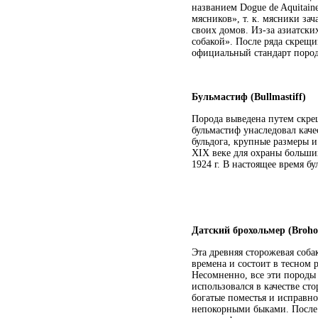
названием Dogue de Aquitain
мясников», т. к. мясники за
своих домов. Из-за азиатски
собакой». После ряда скрещи
официальный стандарт поро
Бульмастиф (Bullmastiff)
Порода выведена путем скрещ
бульмастиф унаследовал каче
бульдога, крупные размеры и
XIX веке для охраны больши
1924 г. В настоящее время б
Датский брохольмер (Broho
Эта древняя сторожевая соб
времена и состоит в тесном
Несомненно, все эти породы
использовался в качестве ст
богатые поместья и исправно
непокорными быками. После