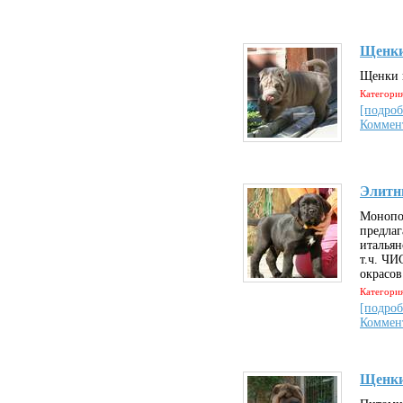
Щенки
Щенки ш
Категория
[подроб
Коммен
Элитны
Монопо
предла
итальян
т.ч. 
окрасов
Категория
[подроб
Коммен
Щенки