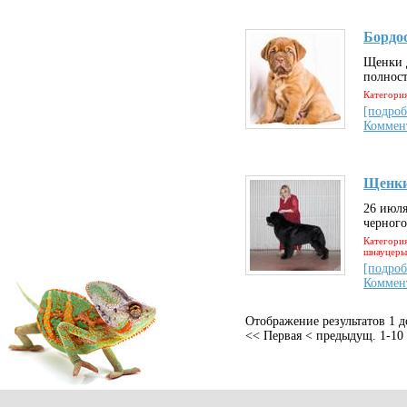
Бордо
Щенки 
полност
Категория
[подроб
Коммен
Щенки
26 июля
черного
Категория
шнауцеры,
[подроб
Коммен
Отображение результатов 1 д
<< Первая
< предыдущ.
1-10