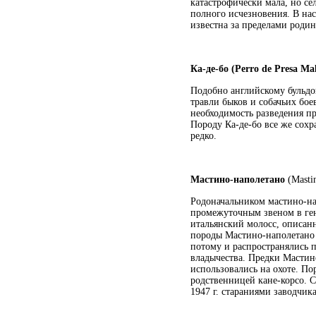
катастрофически мала, но се
полного исчезновения. В на
известна за пределами родин
Ка-де-бо (Perro de Presa Ma
Подобно английскому бульдог
травли быков и собачьих бое
необходимость разведения пр
Породу Ка-де-бо все же сохр
редко.
Мастино-наполетано
(Masti
Родоначальником мастино-на
промежуточным звеном в ген
итальянский молосс, описан
породы Мастино-наполетано 
потому и распространялись 
владычества. Предки Мастин
использовались на охоте. По
родственницей кане-корсо. 
1947 г. стараниями заводчик