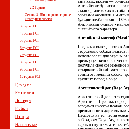
2.1 Догообразные
азиатских кровей — бойцовы
Английские бульдоги использ
2.2 Горные
стали организовывать собачь
Секция 3. Швейцарские горные
собаками объявили в Англии
и пастушьи собаки
бульдог опубликован в 1895 г
Английский бульдог - нацио
3 группа FCI
английского характера.
4 группа FCI
Английский мастиф (Mastif
5 группа FCI
Предками выведенного в Анг
6 группа FCI
сторожевые собаки кельтов 
7 группа FCI
использовали для охраны от 
преимущественно в качестве 
8 группа FCI
получила свое современное 
9 группа FCI
«староанглийский мастиф» о
войны эта мощная собака пра
10 группа FCI
крупных пород в мире.
Грызуны
Аргентинский дог (Dogo Arg
Рептилии
Аргентинский дог – это един
Лошади
Аргентина. Престиж породы т
гордимся Русской псовой бо
Рыбки
преподносят в дар сильным м
Несмотря на то, что за основ
Птицы
собака, сам Dogo Argentino 
Насекомые
верным спутником, и несгиб