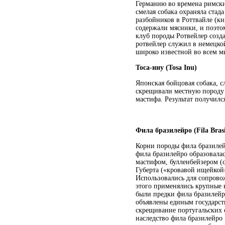
Германию во времена римски
смелая собака охраняла стад
разбойников в Роттвайле (кн
содержали мясники, и поэто
клуб породы Ротвейлер созд
ротвейлер служил в немецкой
широко известной во всем м
Тоса-ину (Tosa Inu)
Японская бойцовая собака, с
скрещивали местную породу а
мастифа. Результат получилс
Фила бразилейро (Fila Brasi
Корни породы фила бразилей
фила бразилейро образовала
мастифом, булленбейзером (
Губерта («кровавой ищейкой
Использовались для сопрово
этого применялись крупные 
были предки фила бразилейр
объявлены единым государств
скрещивание португальских с
наследство фила бразилейро