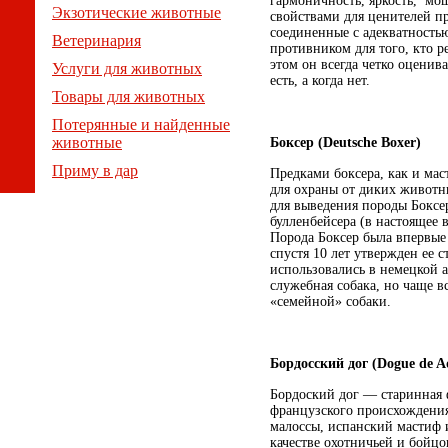
гармоничность, яркость, мо
Экзотические животные
свойствами для ценителей пр
соединенные с адекватность
Ветеринария
противником для того, кто 
этом он всегда четко оценива
Услуги для животных
есть, а когда нет.
Товары для животных
Потерянные и найденные
животные
Боксер (Deutsche Boxer)
Приму в дар
Предками боксера, как и ма
для охраны от диких животны
для выведения породы Боксе
булленбейсера (в настоящее в
Порода Боксер была впервые 
спустя 10 лет утвержден ее 
использовались в немецкой 
служебная собака, но чаще вс
«семейной» собаки.
Бордосский дог (Dogue de A
Бордоский дог — старинная
французского происхождени
малоссы, испанский мастиф и
качестве охотничьей и бойц