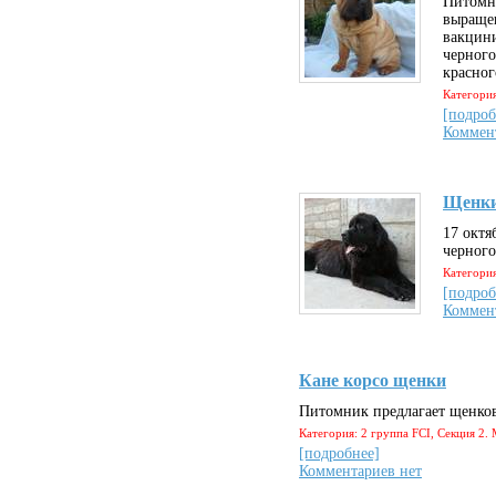
Питомн
выраще
вакцин
черного
красног
Категория
[подроб
Коммен
Щенки
17 октя
черного
Категория
[подроб
Коммен
Кане корсо щенки
Питомник предлагает щенков
Категория: 2 группа FCI, Секция 2.
[подробнее]
Комментариев нет