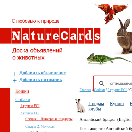
Добавить объявление
Добавить питомник
Главная
/
Собаки
/
2 группа FCI
/
С
Кошки
Собаки
Продам
Куплю
В
1 группа FCI
клубы
2 группа FCI
Секция 1. Пинчеры и шнауцеры
Английский бульдог (English 
Секция 2. Молоссы
Полагают, что Английский б