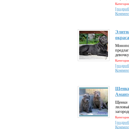
Категория
[подроб
Коммен
Элитна
окрас
Монопо
предлаг
девочку
Категория
[подроб
Коммен
Щенки
Аманэ
Щенки 
лиловы
загород
Категория
[подроб
Коммен