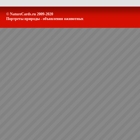
© NatureCards.ru 2009-2020
Портреты природы - объявления оживотных