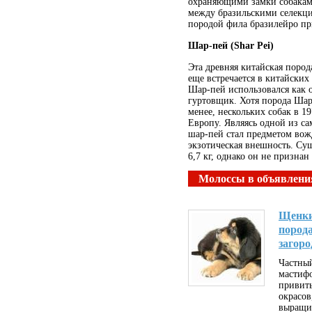
охраняющими замки собаками
между бразильскими селекци
породой фила бразилейро при
Шар-пей (Shar Pei)
Эта древняя китайская поро
еще встречается в китайски
Шар-пей использовался как о
гуртовщик. Хотя порода Шар-
менее, нескольких собак в 19
Европу. Являясь одной из с
шap-пей стал предметом вож
экзотическая внешность. Су
6,7 кг, однако он не признан
Молоссы в объявлени
Щенки
пород
загоро
Частны
мастиф
привиты
окрасов
выращи