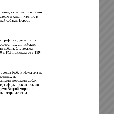
раком, скрестившим скотч-
 зверю и хищникам, но в
ней собаки. Порода
 в графстве Девоншир в
ткошерстных английских
и кабана. Эта весьма
 г. FCI признала ее в 1994
городов Кобе и Иокогама на
везенных из
стными породами собак,
роды сформировался около
 время Второй мировой
ко встречается за