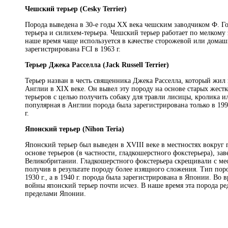
Чешский терьер (Cesky Terrier)
Порода выведена в 30-е годы XX века чешским заводчиком Ф. Го
терьера и силихем-терьера. Чешский терьер работает по мелкому
наше время чаще используется в качестве сторожевой или домаш
зарегистрирована FCI в 1963 г.
Терьер Джека Расселла (Jack Russell Terrier)
Терьер назван в честь священника Джека Расселла, который жил
Англии в XIX веке. Он вывел эту породу на основе старых жес
терьеров с целью получить собаку для травли лисицы, кролика ил
популярная в Англии порода была зарегистрирована только в 1990
г.
Японский терьер (Nihon Teria)
Японский терьер был выведен в ХVIII веке в местностях вокруг 
основе терьеров (в частности, гладкошерстного фокстерьера), за
Великобритании. Гладкошерстного фокстерьера скрещивали с ме
получив в результате породу более изящного сложения. Тип по
1930 г., а в 1940 г. порода была зарегистрирована в Японии. Во
войны японский терьер почти исчез. В наше время эта порода ред
пределами Японии.