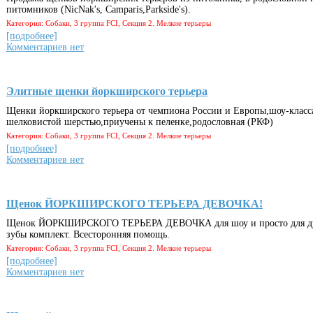
питомников (NicNak's, Camparis,Parkside's).
Категория: Собаки, 3 группа FCI, Секция 2. Мелкие терьеры
[подробнее]
Комментариев нет
Элитные щенки йоркширского терьера
Щенки йоркширского терьера от чемпиона России и Европы,шоу-класса 
шелковистой шерстью,приучены к пеленке,родословная (РКФ)
Категория: Собаки, 3 группа FCI, Секция 2. Мелкие терьеры
[подробнее]
Комментариев нет
Щенок ЙОРКШИРСКОГО ТЕРЬЕРА ДЕВОЧКА!
Щенок ЙОРКШИРСКОГО ТЕРЬЕРА ДЕВОЧКА для шоу и просто для душ
зубы комплект. Всесторонняя помощь.
Категория: Собаки, 3 группа FCI, Секция 2. Мелкие терьеры
[подробнее]
Комментариев нет