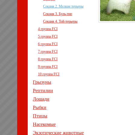
Секция 2. Мелкие терьеры
Секция 3. Буль-тип
Секция 4. Той-терьеры
4 группа FCI
5 группа FCI
6 группа FCI
7 группа FCI
8 группа FCI
9 группа FCI
10 группа FCI
Грызуны
Рептилии
Лошади
Рыбки
Птицы
Насекомые
Экзотические животные