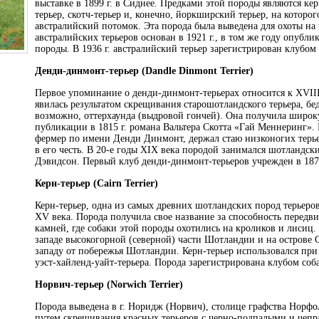
выставке в 1899 г. в Сиднее. Предками этой породы являются ке
терьер, скотч-терьер и, конечно, йоркширский терьер, на которог
австралийский потомок. Эта порода была выведена для охоты на
австралийских терьеров основан в 1921 г., в том же году опубли
породы. В 1936 г. австралийский терьер зарегистрирован клубом 
Денди-динмонт-терьер (Dandle Dinmont Terrier)
Первое упоминание о денди-динмонт-терьерах относится к ХVIII 
явилась результатом скрещивания старошотландского терьера, бе
возможно, оттерхаунда (выдровой гончей). Она получила широк
публикации в 1815 г. романа Вальтера Скотта «Гай Меннеринг». 
фермер по имени Денди Динмонт, держал стаю низконогих терье
в его честь. В 20-е годы XIX века породой занимался шотландс
Дэвидсон. Первый клуб денди-динмонт-терьеров учрежден в 1875
Керн-терьер
(Cairn Terrier)
Керн-терьер, одна из самых древних шотландских пород терьеров
XV века. Порода получила свое название за способность передви
камней, где собаки этой породы охотились на кроликов и лисиц.
западе высокогорной (северной) части Шотландии и на острове 
западу от побережья Шотландии. Керн-терьер использовался при
уэст-хайленд-уайт-терьера. Порода зарегистрирована клубом соба
Норвич-терьер (Norwich Terrier)
Порода выведена в г. Норидж (Норвич), столице графства Норфол
путем скрещивания красных терьеров с черно-подпалыми и чеп