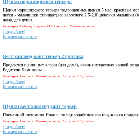
Щенки йоркширского терьера
Щенки йоркширского терьера подрощенные щенки 5 мес, красивые мор
детки - мальчишки стандарт(вес взрослого 2.5-2,8),девочки малышки (ве
дома, для души.
Категория: Собаки, 3 группа FCI, Секция 2. Мелкие терьеры
[подробнее]
Комментариев нет
Вест хайленд вайт терьер 2 братика
Продаются щенки пет класса (для дома), очень интересных кровей от а
Родители Чемпионы.
Категория: Секция 2. Мелкие терьеры , 3 группа FCI, Собаки
[подробнее]
Комментариев нет
Щенки вест хайленд уайт терьер
Племенной питомник Николь поли,продаёт щенков шоу-класса породы в
Категория: Секция 2. Мелкие терьеры , 3 группа FCI, Собаки
[подробнее]
Комментариев нет