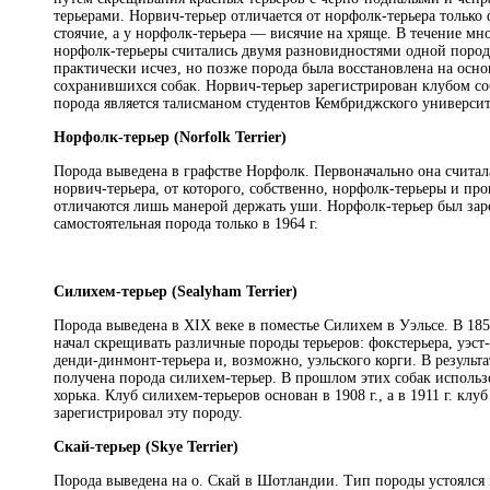
терьерами. Норвич-терьер отличается от норфолк-терьера только
стоячие, а у норфолк-терьера — висячие на хряще. В течение мн
норфолк-терьеры считались двумя разновидностями одной породы
практически исчез, но позже порода была восстановлена на осно
сохранившихся собак. Норвич-терьер зарегистрирован клубом соб
порода является талисманом студентов Кембриджского университ
Норфолк-терьер (Norfolk Terrier)
Порода выведена в графстве Норфолк. Первоначально она счита
норвич-терьера, от которого, собственно, норфолк-терьеры и пр
отличаются лишь манерой держать уши. Норфолк-терьер был зар
самостоятельная порода только в 1964 г.
Силихем-терьер
(Sealyham Terrier)
Порода выведена в XIX веке в поместье Силихем в Уэльсе. В 18
начал скрещивать различные породы терьеров: фокстерьера, уэст-
денди-динмонт-терьера и, возможно, уэльского корги. В результ
получена порода силихем-терьер. В прошлом этих собак использ
хорька. Клуб силихем-терьеров основан в 1908 г., а в 1911 г. клу
зарегистрировал эту породу.
Скай-терьер (Skye Terrier)
Порода выведена на о. Скай в Шотландии. Тип породы устоялся м