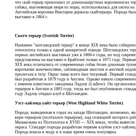
что скай-терьер произошел от длинношерстных коротконогих тер
собака, выгоняющая зверя из норы, использовалась для охоты на 
Английская королева Виктория держала скайтерьера. Порода был
выставке в 1864 г.
Скотч-терьер (Scottish Terrier)
Название "шотландский терьер" в конце XIX века было собирате
относилось только к одной конкретной породе. Шотландских тер
первых английских выставках уже в 1860-е годы, но под совре
представлены на выставке в Брайтоне только в 1875 году. Перв
XIX века отличались от современных собак более длинным туло
короткими конечностями, саблевидным хвостом и жесткой недли
прилегала к телу. Окрас чаще всего был тигровый. Первый станд
был разработан в 1879 году в Англии. Однако начало современно
с именем известного заводчика Ладлоу (Ludlow). Он организова
терьеров в Англии в 1883 году, тогда же был опубликован станда
году Ладлоу открыл клуб в Шотландии.
Уэст-хайленд-уайт-терьер (West Highland White Terrier)
Порода, выведенная в горах на западе Шотландии, возможно, яв
керн-терьером (полталлох-терьером), над селекцией которого ра
Малькольма из Полталлоха в XVIII — XIX веках, чтобы вывести 
окраса. Стандарт породы разработан первым клубом уэст-хайленд
Порода вошла в моду и в наше время очень популярна.