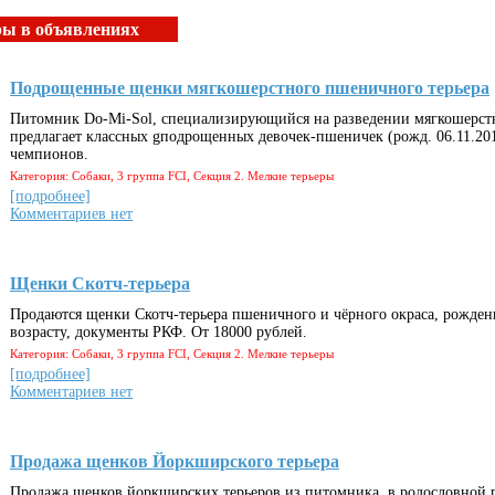
ры в объявлениях
Подрощенные щенки мягкошерстного пшеничного терьера
Питомник Do-Mi-Sol, специализирующийся на разведении мягкошерст
предлагает классных gподрощенных девочек-пшеничек (рожд. 06.11.201
чемпионов.
Категория: Собаки, 3 группа FCI, Секция 2. Мелкие терьеры
[подробнее]
Комментариев нет
Щенки Скотч-терьера
Продаются щенки Скотч-терьера пшеничного и чёрного окраса, рожден
возрасту, документы РКФ. От 18000 рублей.
Категория: Собаки, 3 группа FCI, Секция 2. Мелкие терьеры
[подробнее]
Комментариев нет
Продажа щенков Йоркширского терьера
Продажа щенков йоркширских терьеров из питомника, в родословной 