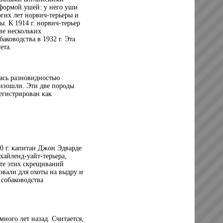
 формой ушей: у него уши
огих лет норвич-терьеры и
. К 1914 г. норвич-терьер
ве нескольких
аководства в 1932 г. Эта
ета.
лась разновидностью
оизошли. Эти две породы
егистрирован как
50 г. капитан Джон Эдварде
хайленд-уайт-терьера,
ате этих скрещиваний
овали для охоты на выдру и
б собаководства
ного лет назад. Считается,