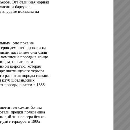
ьеров. Эта отличная норная
лисиц и барсуков.
а впервые показана на
льным, оно пока не
ьеров демонстрировали на
менным названием они были
ые чемпионы породы в конце
вищем, не слишком
нной шерстью, которая
арт шотландского терьера
го развития породы связано
л клуб шотландских
рт породы, а затем в 1888
ляется тем самым белым
ботали предки полковника
новый тип терьера белого
-уайт-терьеров в 1906г.