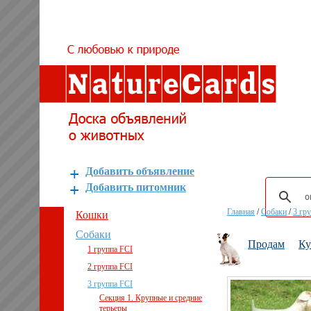
Добавить объявление
Добавить питомник
Главная
/
Собаки
/
3 гр
Кошки
Собаки
Продам
К
1 группа FCI
2 группа FCI
3 группа FCI
Секция 1. Крупные и средние
терьеры