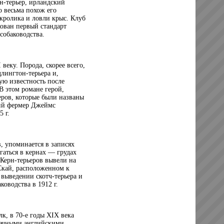
рн-терьер, ирландский
о весьма похож его
 кролика и ловли крыс. Клуб
кован первый стандарт
собаководства.
веку. Порода, скорее всего,
длингтон-терьера и,
ую известность после
В этом романе герой,
ров, которые были названы
кий фермер Джеймс
 г.
, упоминается в записях
гаться в кернах — грудах
 Керн-терьеров вывели на
Скай, расположенном к
 выведении скотч-терьера и
ководства в 1912 г.
к, в 70-е годы XIX века
рачными английскими