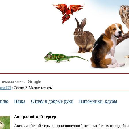
уппа FCI
/
Секция 2. Мелкие терьеры
уплю
Вязка
Отдам в добрые руки
Питомники, клубы
Австралийский терьер
Австралийский терьер, произошедший от английских пород, был