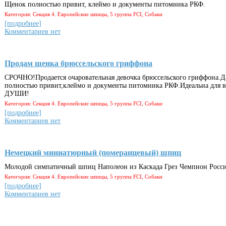
Щенок полностью привит, клеймо и документы питомника РКФ.
Категория: Секция 4. Европейские шпицы, 5 группа FCI, Собаки
[подробнее]
Комментариев нет
Продам щенка брюссельского гриффона
СРОЧНО!Продается очаровательная девочка брюссельского гриффона.Д
полностью привит,клеймо и документы питомника РКФ.Идеальна для в
ДУШИ!
Категория: Секция 4. Европейские шпицы, 5 группа FCI, Собаки
[подробнее]
Комментариев нет
Немецкий миниатюрный (померанцевый) шпиц
Молодой симпатичный шпиц Наполеон из Каскада Грез Чемпион Росси
Категория: Секция 4. Европейские шпицы, 5 группа FCI, Собаки
[подробнее]
Комментариев нет