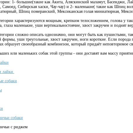
егории: 1- большие(такие как Акита, Аляскинский маламут, Басенджи, Ла
, Самоед, Сибирская хаски, Чау-чау) и 2- маленькие( такие как Шпиц 
тюрный, Шпиц померанский, Мексиканская голая миниатюрная, Мексика
тегории характеризуются мощным, крепким телосложением, голова у так
а, глаза маленькие, уши вертикальностоячие, хвост закручен и поднят ве
тегории сложно описать однозначно, они могут быть как пушистыми, та
формы, уши треугольные, хвост закручен, ноги короткие. Если порода 
гах образует своеобразный комбинезон, который придаёт неповторимое св
ьших или маленьких собак этой группы - они доставят вам массу прият
лайки
и лайки
ые собаки
ы
ки
ичьи собаки
ничьи с риджем