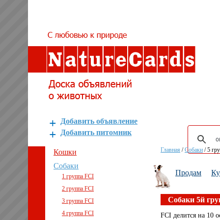
Добавить объявление
Добавить питомник
Главная
/
Собаки
/
5 гр
Кошки
Собаки
Продам
К
1 группа FCI
2 группа FCI
Собаки 5й гр
3 группа FCI
4 группа FCI
FCI делится на 10 