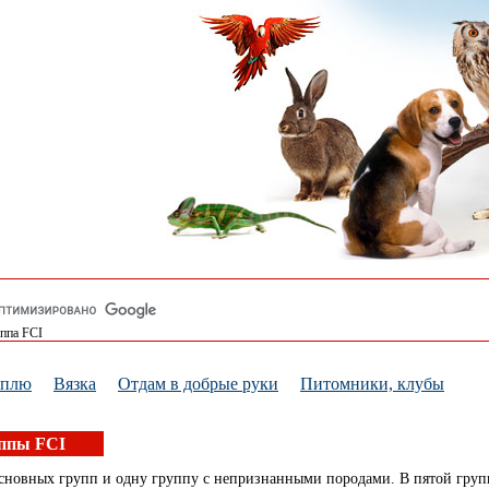
уппа FCI
уплю
Вязка
Отдам в добрые руки
Питомники, клубы
уппы FCI
основных групп и одну группу с непризнанными породами. В пятой груп