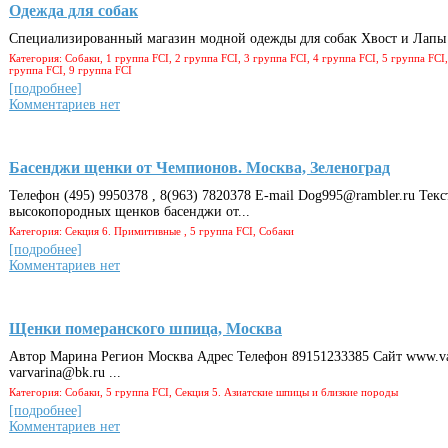
Одежда для собак
Специализированный магазин модной одежды для собак Хвост и Лапы 
Категория: Собаки, 1 группа FCI, 2 группа FCI, 3 группа FCI, 4 группа FCI, 5 группа FCI,
группа FCI, 9 группа FCI
[подробнее]
Комментариев нет
Басенджи щенки от Чемпионов. Москва, Зеленоград
Телефон (495) 9950378 , 8(963) 7820378 E-mail Dog995@rambler.ru Тек
высокопородных щенков басенджи от...
Категория: Секция 6. Примитивные , 5 группа FCI, Собаки
[подробнее]
Комментариев нет
Щенки померанского шпица, Москва
Автор Марина Регион Москва Адрес Телефон 89151233385 Сайт www.var
varvarina@bk.ru ...
Категория: Собаки, 5 группа FCI, Секция 5. Азиатские шпицы и близкие породы
[подробнее]
Комментариев нет