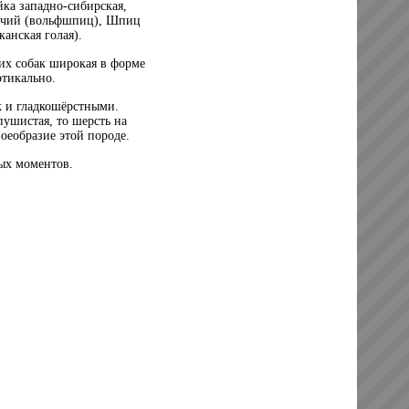
йка западно-сибирская,
волчий (вольфшпиц), Шпиц
нская голая).
их собак широкая в форме
ртикально.
к и гладкошёрстными.
пушистая, то шерсть на
оеобразие этой породе.
ных моментов.