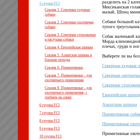
разделить на 2 кат
5 группа FCI
Мексиканская голая
Секция 1. Северные ездовые
малый, Шпиц миниа
собаки
Собаки большой ка
Секция 2. Северные охотничьи
тупого треугольник
собаки
Секция 3. Северные сторожевые
Собак маленькой ка
и пастушьи собаки
Морда клиновидной 
плечах, груди и но
Секция 4. Европейские шпицы
Секция 5. Азиатские шпицы и
Выберете ли вы бол
близкие породы
Северные ездовые 
Секция 6. Примитивные
Секция 7. Примитивные - для
Северные охотничь
охотничьего применения
Северные сторожев
Секция 8. Примитивные - для
охотничьего применения, с
Европейские шпиц
гребнем на спине
Азиатские шпицы
6 группа FCI
7 группа FCI
Примитивные соба
8 группа FCI
Примитивные охотн
9 группа FCI
Примитивные охот
10 группа FCI