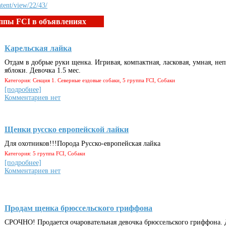
ntent/view/22/43/
ппы FCI в объявлениях
Карельская лайка
Отдам в добрые руки щенка. Игривая, компактная, ласковая, умная, не
яблоки. Девочка 1.5 мес.
Категория: Секция 1. Северные ездовые собаки, 5 группа FCI, Собаки
[подробнее]
Комментариев нет
Щенки русско европейской лайки
Для охотников!!!Порода Русско-европейская лайка
Категория: 5 группа FCI, Собаки
[подробнее]
Комментариев нет
Продам щенка брюссельского гриффона
СРОЧНО! Продается очаровательная девочка брюссельского гриффона. Да