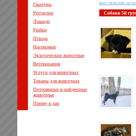
http://dogiclub.ru/co
Грызуны
Рептилии
Собаки 5й гру
Лошади
Рыбки
Птицы
Насекомые
Экзотические животные
Ветеринария
Услуги для животных
Товары для животных
Потерянные и найденные
животные
Приму в дар