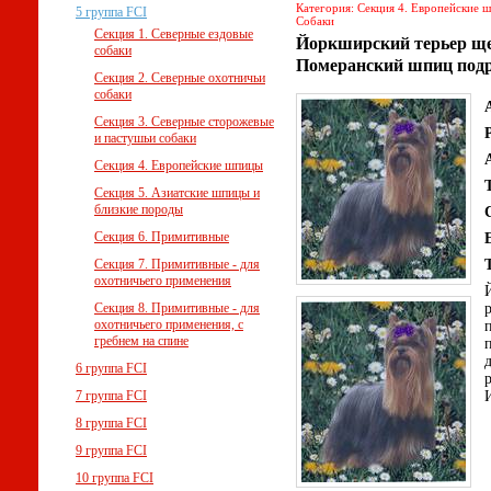
Категория: Секция 4. Европейские ш
5 группа FCI
Собаки
Секция 1. Северные ездовые
Йоркширский терьер ще
собаки
Померанский шпиц под
Секция 2. Северные охотничьи
собаки
Секция 3. Северные сторожевые
и пастушьи собаки
Секция 4. Европейские шпицы
Секция 5. Азиатские шпицы и
близкие породы
Секция 6. Примитивные
Секция 7. Примитивные - для
охотничьего применения
Секция 8. Примитивные - для
охотничьего применения, с
гребнем на спине
6 группа FCI
7 группа FCI
8 группа FCI
9 группа FCI
10 группа FCI