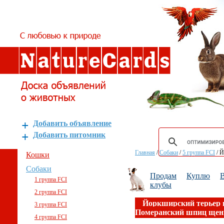
Добавить объявление
Добавить питомник
Главная
/
Собаки
/
5 группа FCI
/
Й
Кошки
Собаки
Продам
Куплю
В
1 группа FCI
клубы
2 группа FCI
Йоркширский терьер 
3 группа FCI
Померанский шпиц щен
4 группа FCI