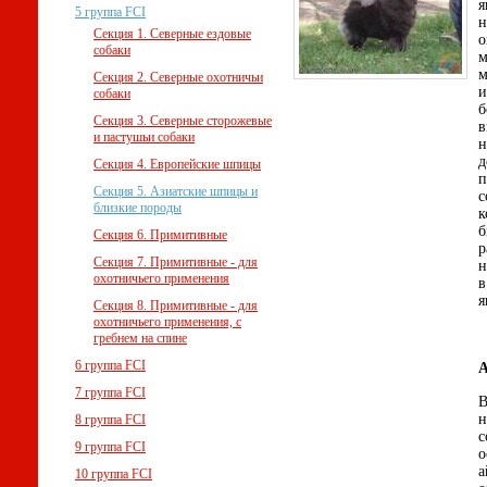
я
5 группа FCI
н
Секция 1. Северные ездовые
о
собаки
м
м
Секция 2. Северные охотничьи
и
собаки
б
Секция 3. Северные сторожевые
в
и пастушьи собаки
н
д
Секция 4. Европейские шпицы
п
Секция 5. Азиатские шпицы и
с
близкие породы
к
б
Секция 6. Примитивные
р
Секция 7. Примитивные - для
н
охотничьего применения
в
я
Секция 8. Примитивные - для
охотничьего применения, с
гребнем на спине
6 группа FCI
7 группа FCI
В
н
8 группа FCI
с
9 группа FCI
о
а
10 группа FCI