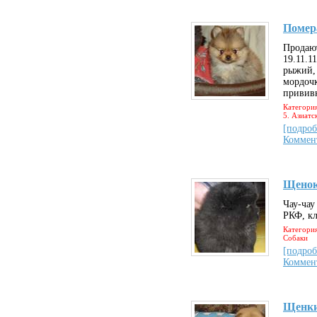
Помер
Продают
19.11.1
рыжий, 
мордочк
прививк
Категория
5. Азиатс
[подроб
Коммен
Щенок
Чау-чау
РКФ, кл
Категория
Собаки
[подроб
Коммен
Щенки