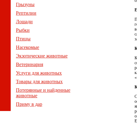
о
Грызуны
Е
Рептилии
П
Лошади
г
в
Рыбки
с
Птицы
з
Насекомые
Экзотические животные
К
с
Ветеринария
р
Услуги для животных
к
«
Товары для животных
Потерянные и найденные
животные
С
о
Приму в дар
я
р
о
Е