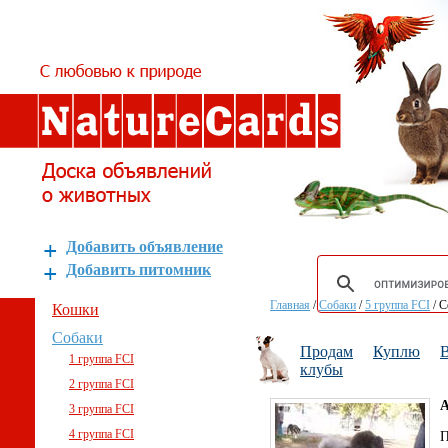
Добавить объявление
Добавить питомник
Главная
/
Собаки
/
5 группа FCI
/
С
Кошки
Собаки
Продам
Куплю
В
1 группа FCI
клубы
2 группа FCI
А
3 группа FCI
4 группа FCI
П