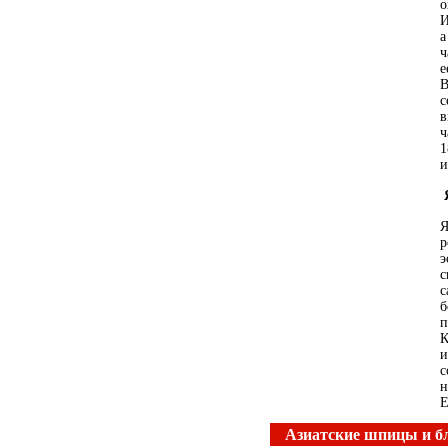
о
И
а
ч
е
В
с
в
ч
1
и
Я
р
э
с
с
б
п
К
и
с
н
Е
Азиатские шпицы и б