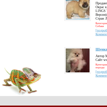
Продают
Окрас к
LINGS 
Версия
Стран Л
Категория
Собаки
[подроб
Коммен
Щенки
Автор 
Сайт ww
Категория
породы
[подроб
Коммен