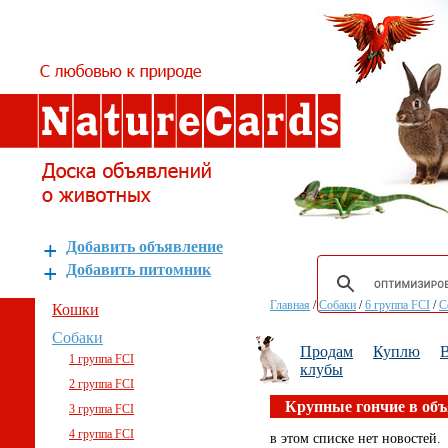
Добавить объявление
Добавить питомник
Главная
/
Собаки
/
6 группа FCI
/
С
Кошки
Собаки
Продам
Куплю
В
1 группа FCI
клубы
2 группа FCI
Крупные гончие в об
3 группа FCI
4 группа FCI
в этом списке нет новостей.