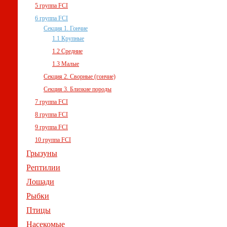
5 группа FCI
6 группа FCI
Секция 1. Гончие
1.1 Крупные
1.2 Средние
1.3 Малые
Секция 2. Сворные (гончие)
Секция 3. Близкие породы
7 группа FCI
8 группа FCI
9 группа FCI
10 группа FCI
Грызуны
Рептилии
Лошади
Рыбки
Птицы
Насекомые