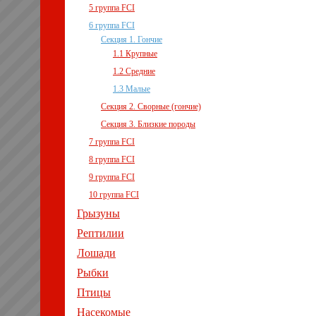
5 группа FCI
6 группа FCI
Секция 1. Гончие
1.1 Крупные
1.2 Средние
1.3 Малые
Секция 2. Сворные (гончие)
Секция 3. Близкие породы
7 группа FCI
8 группа FCI
9 группа FCI
10 группа FCI
Грызуны
Рептилии
Лошади
Рыбки
Птицы
Насекомые