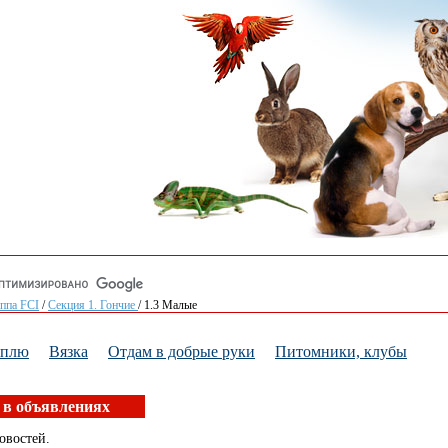
уппа FCI
/
Секция 1. Гончие
/
1.3 Малые
уплю
Вязка
Отдам в добрые руки
Питомники, клубы
 в объявлениях
овостей.