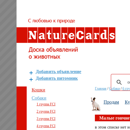
Добавить объявление
Добавить питомник
Главная
/
Собаки
/
6 гр
Кошки
Собаки
Продам
К
1 группа FCI
2 группа FCI
Малые гончие
3 группа FCI
4 группа FCI
в этом списке нет н