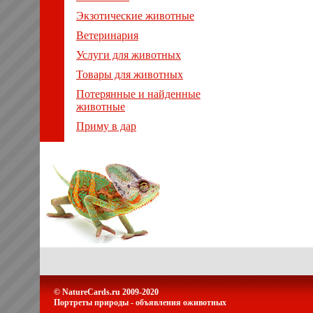
Экзотические животные
Ветеринария
Услуги для животных
Товары для животных
Потерянные и найденные
животные
Приму в дар
© NatureCards.ru 2009-2020
Портреты природы - объявления оживотных