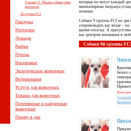
которые не могут каждый ден
Секция 11. Малые собаки типа
миниатюрные чихуахуа (стан
молоссов
пеленке.
10 группа FCI
Собаки 9 группы
FCI
не зря 
Грызуны
сопровождать вас везде – на 
Рептилии
время отпуска. А присутстви
вас центром внимания в люб
Лошади
Собаки 9й группы FCI
Рыбки
Птицы
Чихуа
Насекомые
Красивы
Экзотические животные
белого 
темпера
Ветеринария
красива
Привиты
Услуги для животных
Категория
Товары для животных
[подроб
Коммен
Потерянные и найденные
животные
Приму в дар
Предл
Предлаг