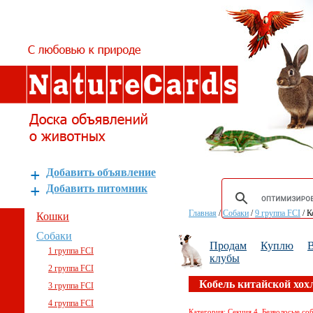
Добавить объявление
Добавить питомник
Главная
/
Собаки
/
9 группа FCI
/
К
Кошки
Собаки
Продам
Куплю
В
1 группа FCI
клубы
2 группа FCI
Кобель китайской хох
3 группа FCI
4 группа FCI
Категория: Секция 4. Безволосые соб