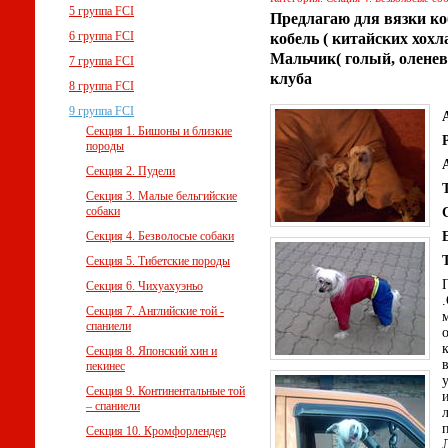
5 группа FCI
Предлагаю для вязки ко
6 группа FCI
кобель ( китайских хохл
Мальчик( голый, оленев
7 группа FCI
клуба
8 группа FCI
9 группа FCI
Секция 1. Бишоны и близкие
породы
Секция 2. Пудели
Секция 3. Малые бельгийские
собаки
Секция 4. Безволосые собаки
Секция 5. Тибетские породы
Секция 6. Чихуахуэньо
Секция 7. Английские той -
спаниели
к
Секция 8. Японский хин и
пекинес
Секция 9. Континентальные той
– спаниели
Секция 10. Кромфорлендер