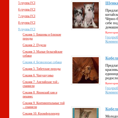
Щенки
5 группа FCI
6 группа FCI
Предла
китайск
7 группа FCI
Чёрно-б
8 группа FCI
себе по
домашне
9 группа FCI
Категория
Секция 1. Бишоны и близкие
[подроб
породы
Коммен
Секция 2. Пудели
Секция 3. Малые бельгийские
собаки
Кобель
Секция 4. Безволосые собаки
Предлаг
Секция 5. Тибетские породы
красивы
единицы
Секция 6. Чихуахуэньо
родосло
Секция 7. Английские той -
Категория
спаниели
[подроб
Коммен
Секция 8. Японский хин и
пекинес
Секция 9. Континентальные той
– спаниели
Кобель
Секция 10. Кромфорлендер
Молодой