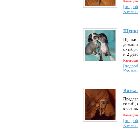
Категория
[подроб
Коммен
Щенки
Щенки 
домашне
октября
и 2 дев
Категория
[подроб
Коммен
Вязка 
Предлаг
голый, 
красивый
Категория
[подроб
Коммен