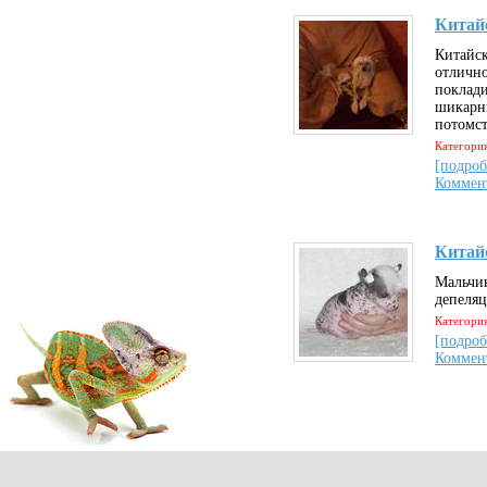
Китайс
Китайск
отлично
поклади
шикарны
потомст
Категория
[подроб
Коммен
Китайс
Мальчик
депеляц
Категория
[подроб
Коммен