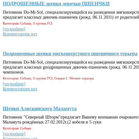
ПОДРОЩЕННЫЕ щенки девочки ПШЕНЧКИ
Питомник Do-Mi-Sol, специализирующийся на разведении мягкошерст
предлагает классных девочек-пшеничек (рожд. 06.11.2011) от родителе
Категория: Собаки, 3 группа FCI
[подробнее]
Комментариев нет
Подрощенные щенки мягкошерстного пшеничного терьера
Питомник Do-Mi-Sol, специализирующийся на разведении мягкошерст
предлагает классных gподрощенных девочек-пшеничек (рожд. 06.11.201
чемпионов.
Категория: Собаки, 3 группа FCI, Секция 2. Мелкие терьеры
[подробнее]
Комментариев нет
Щенки Аляскинского Маламута
Питомник "Северный Шторм"предлагает Вашему вниманию очаровател
Маламута рождённых 27.02.2012г,(2 кобеля и 5 суки
Категория: Собаки
[подробнее]
Комментариев нет