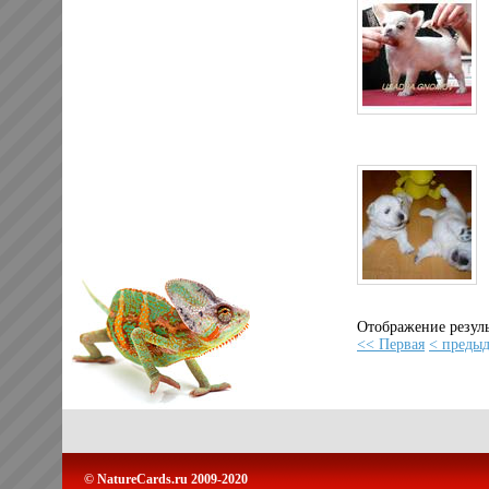
Отображение резуль
<< Первая
< преды
© NatureCards.ru 2009-2020