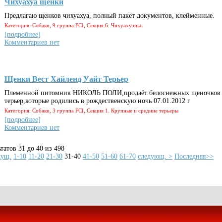
Чихуахуа щенки
Предлагаю щенков чихуахуа, полный пакет документов, клейменные.
Категория: Собаки, 9 группа FCI, Секция 6. Чихуахуэньо
[подробнее]
Комментариев нет
Щенки Вест Хайленд Уайт Терьер
Племенной питомник НИКОЛЬ ПОЛИ,продаёт белоснежных щеночков В
терьер,которые родились в рождественскую ночь 07.01.2012 г
Категория: Собаки, 3 группа FCI, Секция 1. Крупные и средние терьеры
[подробнее]
Комментариев нет
татов 31 до 40 из 498
дущ.
1-10
11-20
21-30
31-40
41-50
51-60
61-70
следующ. >
Последняя>>