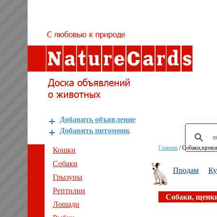
Добавить объявление
Добавить питомник
Главная
/
Собаки,щенки
Кошки
Собаки
Продам
К
Грызуны
Рептилии
Собаки, щенк
Лошади