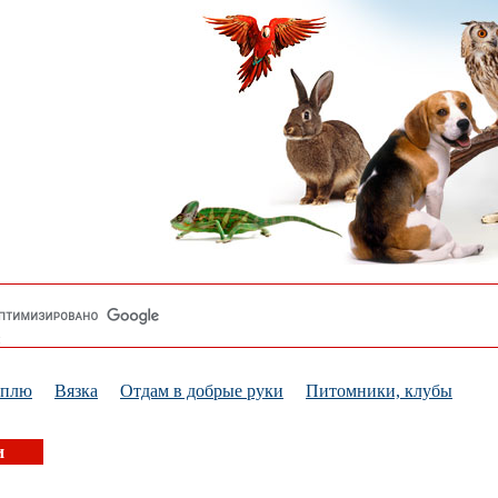
уплю
Вязка
Отдам в добрые руки
Питомники, клубы
и