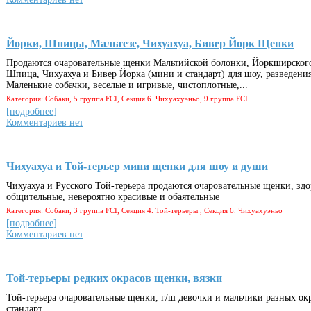
Йорки, Шпицы, Мальтезе, Чихуахуа, Бивер Йорк Щенки
Продаются очаровательные щенки Мальтийской болонки, Йоркширского
Шпица, Чихуахуа и Бивер Йорка (мини и стандарт) для шоу, разведения
Маленькие собачки, веселые и игривые, чистоплотные,...
Категория: Собаки, 5 группа FCI, Секция 6. Чихуахуэньо, 9 группа FCI
[подробнее]
Комментариев нет
Чихуахуа и Той-терьер мини щенки для шоу и души
Чихуахуа и Русского Той-терьера продаются очаровательные щенки, здо
общительные, невероятно красивые и обаятельные
Категория: Собаки, 3 группа FCI, Секция 4. Той-терьеры , Секция 6. Чихуахуэньо
[подробнее]
Комментариев нет
Той-терьеры редких окрасов щенки, вязки
Той-терьера очаровательные щенки, г/ш девочки и мальчики разных ок
стандарт,