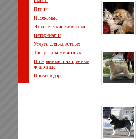
Рыбки
Птицы
Насекомые
Экзотические животные
Ветеринария
Услуги для животных
Товары для животных
Потерянные и найденные
животные
Приму в дар