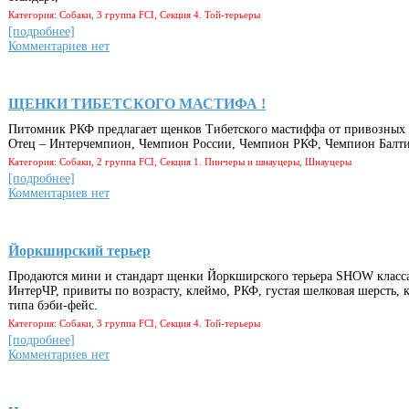
Категория: Собаки, 3 группа FCI, Секция 4. Той-терьеры
[подробнее]
Комментариев нет
ЩЕНКИ ТИБЕТСКОГО МАСТИФА !
Питомник РКФ предлагает щенков Тибетского мастиффа от привозных 
Отец – Интерчемпион, Чемпион России, Чемпион РКФ, Чемпион Балт
Категория: Собаки, 2 группа FCI, Секция 1. Пинчеры и шнауцеры, Шнауцеры
[подробнее]
Комментариев нет
Йоркширский терьер
Продаются мини и стандарт щенки Йоркширского терьера SHOW класса
ИнтерЧР, привиты по возрасту, клеймо, РКФ, густая шелковая шерсть, 
типа бэби-фейс.
Категория: Собаки, 3 группа FCI, Секция 4. Той-терьеры
[подробнее]
Комментариев нет