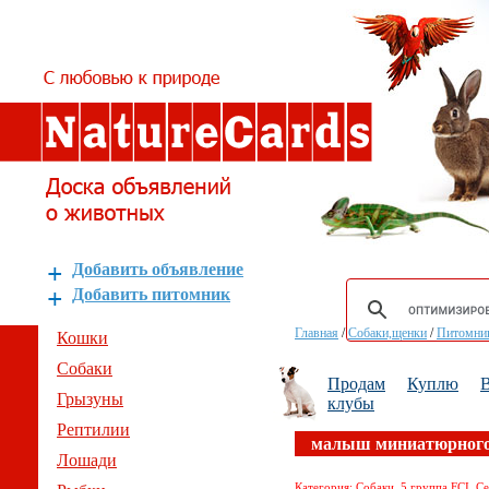
Добавить объявление
Добавить питомник
Главная
/
Собаки,щенки
/
Питомник
Кошки
Собаки
Продам
Куплю
В
Грызуны
клубы
Рептилии
малыш миниатюрног
Лошади
Категория: Собаки, 5 группа FCI, С