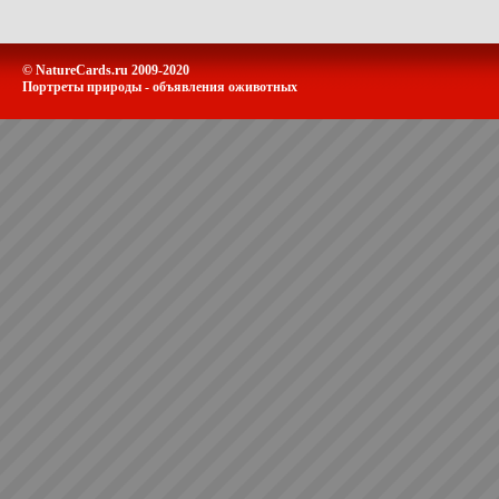
© NatureCards.ru 2009-2020
Портреты природы - объявления оживотных