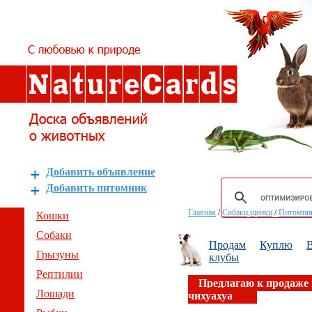
Добавить объявление
Добавить питомник
Главная
/
Собаки,щенки
/
Питомник
Кошки
Собаки
Продам
Куплю
В
Грызуны
клубы
Рептилии
Предлагаю к продаже
Лошади
чихуахуа