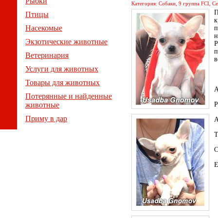
Рыбки
Категория: Собаки, 9 группа FCI, С
П
Птицы
к
Насекомые
п
н
Экзотические животные
Р
п
Ветеринария
в
Услуги для животных
Товары для животных
А
Потерянные и найденные
животные
Р
Приму в дар
А
Т
С
E