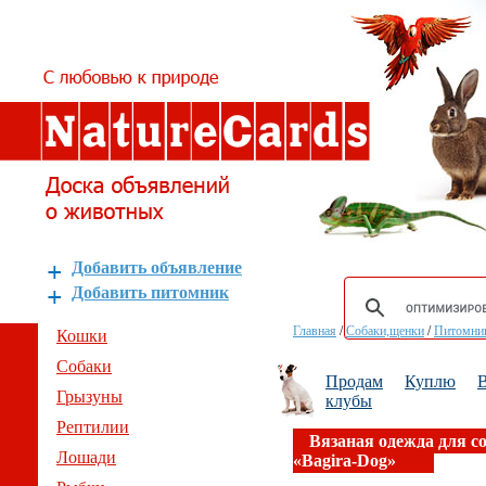
Добавить объявление
Добавить питомник
Главная
/
Собаки,щенки
/
Питомник
Кошки
Собаки
Продам
Куплю
В
Грызуны
клубы
Рептилии
Вязаная одежда для с
Лошади
«Bagira-Dog»