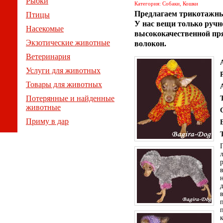
Рыбки
Категория: Собаки, Кошки
Предлагаем трикотажны
Птицы
У нас вещи только ручн
Насекомые
высококачественной пр
Экзотические животные
волокон.
Ветеринария
Услуги для животных
Товары для животных
Потерянные и найденные
животные
Приму в дар