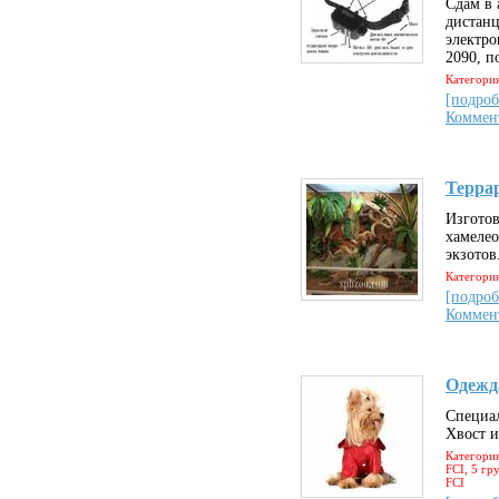
Сдам в 
дистан
электро
2090, п
Категори
[подроб
Коммен
Террар
Изготов
хамелео
экзотов
Категори
[подроб
Коммен
Одежд
Специа
Хвост и
Категория
FCI, 5 гр
FCI