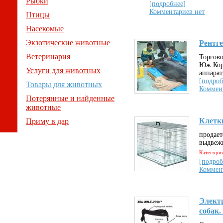
Рыбки
[подробнее]
Комментариев нет
Птицы
Насекомые
Экзотические животные
Рентг
Ветеринария
Торгов
Юж.Коре
Услуги для животных
аппара
[подроб
Товары для животных
Коммен
Потерянные и найденные
животные
Клетки
Приму в дар
продает
выдвеж
Категори
[подроб
Коммент
Элект
собак.