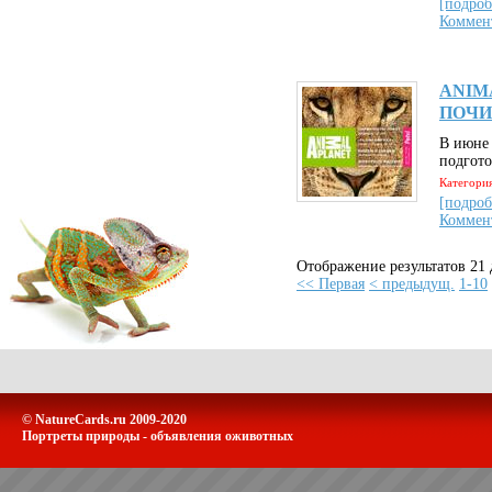
[подроб
Коммен
ANIM
ПОЧИ
В июне 
подгото
Категория
[подроб
Коммен
Отображение результатов 21 
<< Первая
< предыдущ.
1-10
© NatureCards.ru 2009-2020
Портреты природы - объявления оживотных