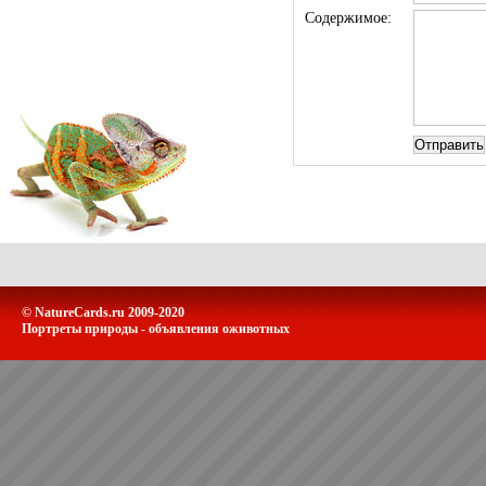
Содержимое:
© NatureCards.ru 2009-2020
Портреты природы - объявления оживотных