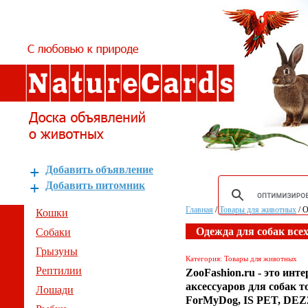
Добавить объявление
Добавить питомник
Главная
/
Товары для животных
/
О
Кошки
Одежда для собак всех
Собаки
Грызуны
Категория: Товары для животных
Рептилии
ZooFashion.ru - это инт
аксессуаров для собак
Лошади
ForMyDog, IS PET, DE